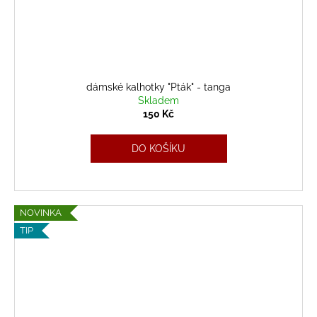
dámské kalhotky "Pták" - tanga
Skladem
150 Kč
DO KOŠÍKU
NOVINKA
TIP