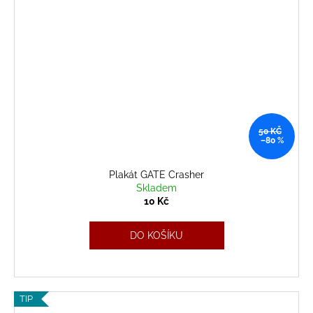
50 KČ
–80 %
Plakát GATE Crasher
Skladem
10 Kč
DO KOŠÍKU
TIP