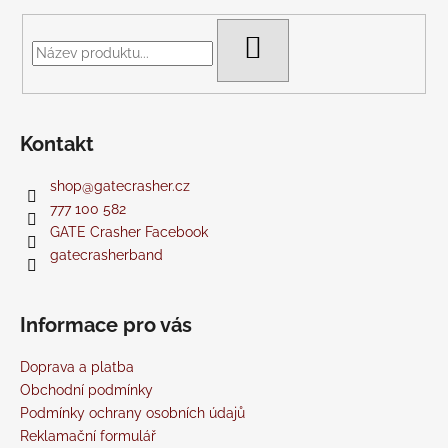
a
a
c
t
HLEDAT
í
í
p
r
v
Kontakt
k
y
v
shop
@
gatecrasher.cz
ý
777 100 582
p
GATE Crasher Facebook
i
gatecrasherband
s
u
Informace pro vás
Doprava a platba
Obchodní podmínky
Podmínky ochrany osobních údajů
Reklamační formulář