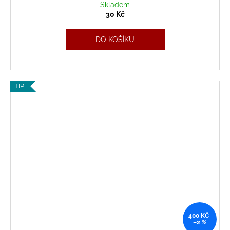
Skladem
30 Kč
DO KOŠÍKU
TIP
400 KČ
–2 %