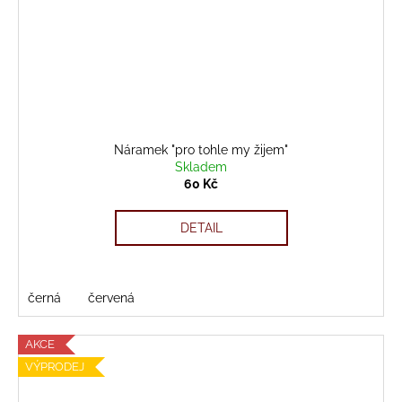
Náramek "pro tohle my žijem"
Skladem
60 Kč
DETAIL
černá
červená
AKCE
VÝPRODEJ