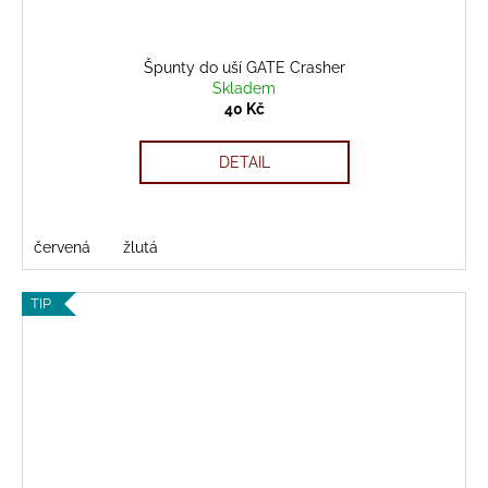
Špunty do uší GATE Crasher
Skladem
40 Kč
DETAIL
červená
žlutá
TIP