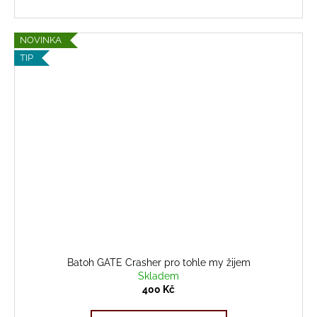
NOVINKA
TIP
Batoh GATE Crasher pro tohle my žijem
Skladem
400 Kč