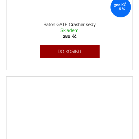
300 KČ
–6 %
Batoh GATE Crasher šedý
Skladem
280 Kč
DO KOŠÍKU