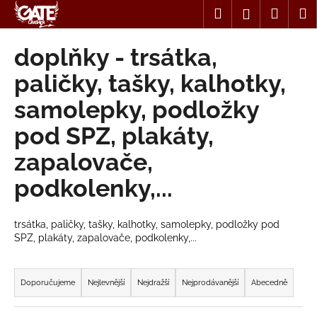
K
Přejít
Hledat
Nákup
M
Přihlášení
na
o
obsah
Zpět
Zpět
košík
š
doplňky - trsátka,
í
C
paličky, tašky, kalhotky,
k
o
samolepky, podložky
p
pod SPZ, plakáty,
o
t
zapalovače,
ř
podkolenky,...
e
b
u
trsátka, paličky, tašky, kalhotky, samolepky, podložky pod
SPZ, plakáty, zapalovače, podkolenky,...
j
e
Ř
t
a
Doporučujeme
Nejlevnější
Nejdražší
Nejprodávanější
Abecedně
e
z
n