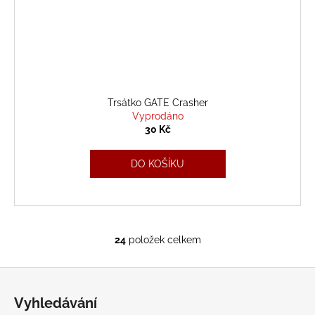
Trsátko GATE Crasher
Vyprodáno
30 Kč
DO KOŠÍKU
24
položek celkem
O
v
Z
l
á
á
Vyhledávání
d
p