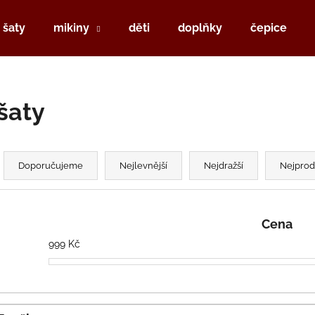
šaty
mikiny
děti
doplňky
čepice
Co potřebujete najít?
šaty
HLEDAT
Ř
a
Doporučujeme
Nejlevnější
Nejdražší
Nejprod
z
Doporučujeme
e
n
Cena
999
Kč
p
r
o
d