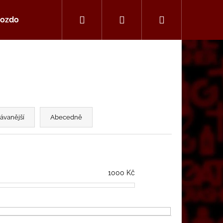
Hledat
Přihlášení
Nákupní
ozdoby a šperky
alba
košík
ávanější
Abecedně
1000
Kč
Následující