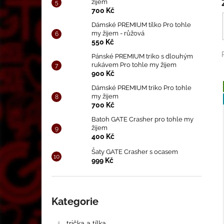
CD MRAZENÍ (2019)
žijem
l
700 Kč
250 Kč
Dámské PREMIUM tílko Pro tohle
my žijem - růžová
550 Kč
Pánské PREMIUM triko s dlouhým
rukávem Pro tohle my žijem
900 Kč
Dámské PREMIUM triko Pro tohle
my žijem
700 Kč
i
Batoh GATE Crasher pro tohle my
žijem
400 Kč
Šaty GATE Crasher s ocasem
999 Kč
Přeskočit
kategorie
Kategorie
trička a tílka