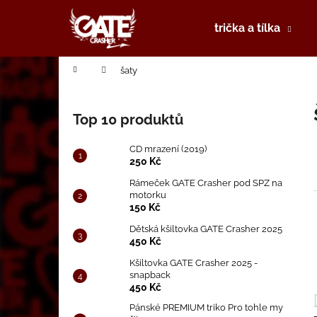
K
Přejít
na
o
trička a tílka
obsah
Zpět
Zpět
š
do
do
í
Domů
šaty
k
obchodu
obchodu
P
o
Top 10 produktů
s
t
CD mrazení (2019)
r
250 Kč
a
Rámeček GATE Crasher pod SPZ na
motorku
n
150 Kč
n
Dětská kšiltovka GATE Crasher 2025
í
í
450 Kč
p
Kšiltovka GATE Crasher 2025 -
a
snapback
450 Kč
n
e
Pánské PREMIUM triko Pro tohle my