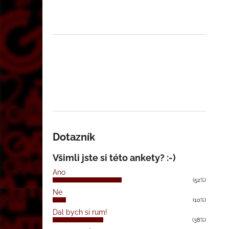
Dotazník
Všimli jste si této ankety? :-)
Ano
(52%)
Ne
(10%)
Dal bych si rum!
(38%)