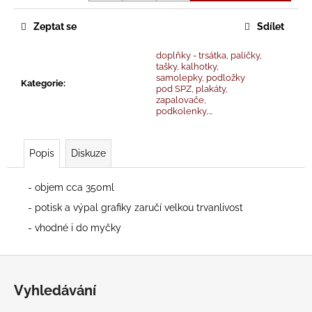
č
u
Zeptat se
Sdílet
j
e
doplňky - trsátka, paličky,
m
tašky, kalhotky,
e
samolepky, podložky
Kategorie
:
pod SPZ, plakáty,
zapalovače,
podkolenky,...
PÁNSKÉ
PREMIUM
TRIKO
Popis
Diskuze
S
DLOUHÝM
RUKÁVEM
- objem cca 350ml
PRO
TOHLE
- potisk a výpal grafiky zaručí velkou trvanlivost
MY
ŽIJEM
- vhodné i do myčky
900
Kč
Z
á
Vyhledávání
p