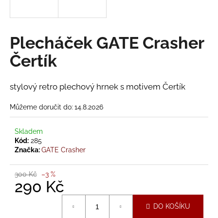
a
j
í
Plecháček GATE Crasher
t
Čertík
?
stylový retro plechový hrnek s motivem Čertík
Můžeme doručit do:
14.8.2026
HLEDAT
Skladem
Kód:
285
Značka:
GATE Crasher
D
o
300 Kč
–3 %
p
290 Kč
o
r
Měrná
DO KOŠÍKU
u
cena: