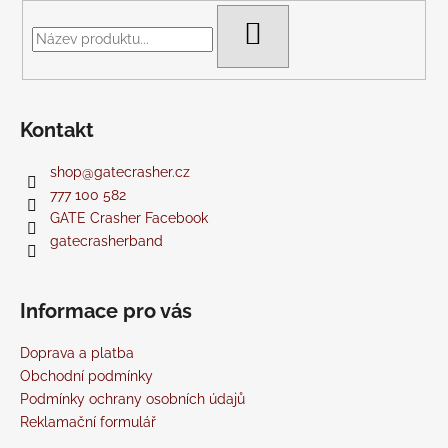
a
t
HLEDAT
í
Kontakt
shop
@
gatecrasher.cz
777 100 582
GATE Crasher Facebook
gatecrasherband
Informace pro vás
Doprava a platba
Obchodní podmínky
Podmínky ochrany osobních údajů
Reklamační formulář