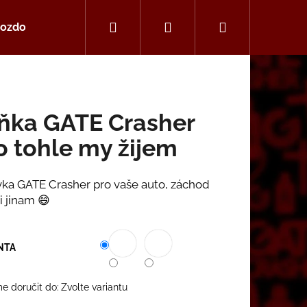
Hledat
Přihlášení
Nákupní
ozdoby a šperky
alba
košík
ňka GATE Crasher
o tohle my žijem
ka GATE Crasher pro vaše auto, záchod
i jinam 😄
NTA
Následující
 doručit do:
Zvolte variantu