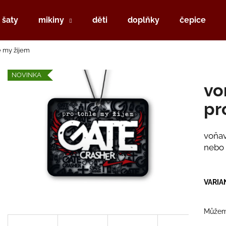
šaty
mikiny
děti
doplňky
čepice
e my žijem
Co potřebujete najít?
NOVINKA
vo
HLEDAT
pr
voňav
Doporučujeme
nebo 
VARIA
Můžeme