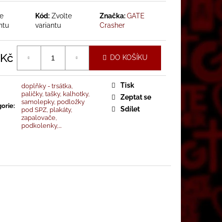
 CRASHER POD SPZ
te
Kód:
Zvolte
Značka:
GATE
ntu
variantu
Crasher
 Kč
DO KOŠÍKU
á
Tisk
doplňky - trsátka,
paličky, tašky, kalhotky,
Zeptat se
samolepky, podložky
orie
:
Sdílet
pod SPZ, plakáty,
zapalovače,
podkolenky,...