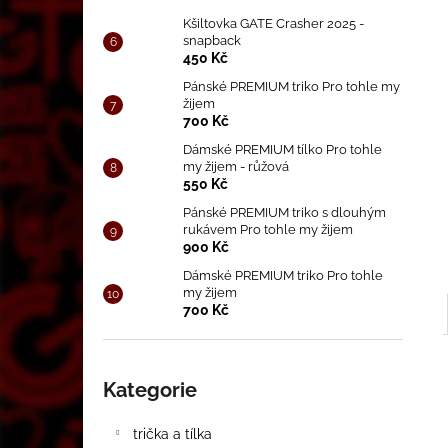
CD MRAZENÍ (2019)
l
Kšiltovka GATE Crasher 2025 -
250 Kč
snapback
450 Kč
Pánské PREMIUM triko Pro tohle my
žijem
700 Kč
Dámské PREMIUM tílko Pro tohle
my žijem - růžová
550 Kč
Pánské PREMIUM triko s dlouhým
rukávem Pro tohle my žijem
900 Kč
Dámské PREMIUM triko Pro tohle
my žijem
700 Kč
Přeskočit
kategorie
Kategorie
trička a tílka