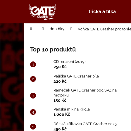
K
Přejít
na
o
trička a tílka
obsah
Zpět
Zpět
š
do
do
í
Domů
doplňky
voňka GATE Crasher pro tohl
k
obchodu
obchodu
P
o
Top 10 produktů
s
t
CD mrazení (2019)
r
250 Kč
a
Palička GATE Crasher bílá
220 Kč
n
n
Rámeček GATE Crasher pod SPZ na
motorku
í
150 Kč
p
Pánská mikina Křídla
a
1 600 Kč
n
Dětská kšiltovka GATE Crasher 2025
e
450 Kč