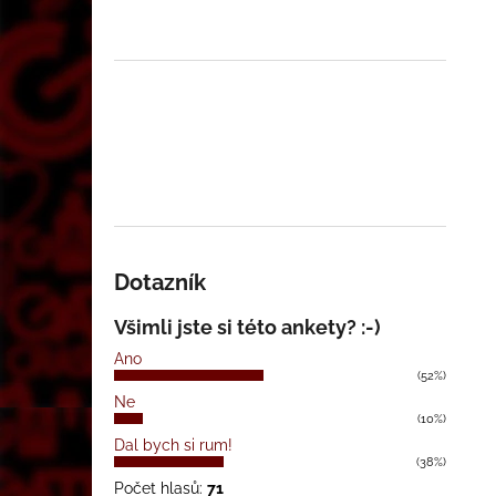
Dotazník
Všimli jste si této ankety? :-)
Ano
(52%)
Ne
(10%)
Dal bych si rum!
(38%)
Počet hlasů:
71