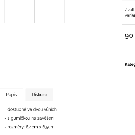
PALIČKA GATE CRASHER BÍLÁ
RÁMEČEK GATE
NA MOTORKU
220 Kč
Zvol
150 Kč
varia
90
Měrn
cena:
Kateg
Popis
Diskuze
- dostupné ve dvou vůních
- s gumičkou na zavěšení
- rozměry: 8,4cm x 6,5cm