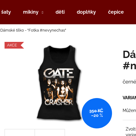
šaty
mikiny
děti
doplňky
čepice
Dámské tílko - "Fotka #nevynechas"
Co potřebujete najít?
AKCE
Dá
HLEDAT
#n
černé
Doporučujeme
VARIA
Můžeme
350 KČ
–20 %
Zvol
varia