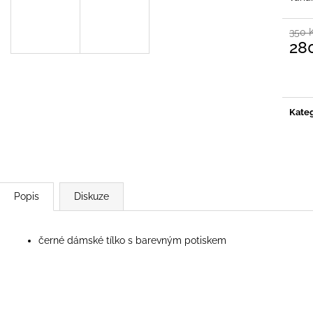
RÁMEČEK GATE CRASHER POD SPZ
DĚTSKÁ KŠILT
NA MOTORKU
2025
350 
150 Kč
450 Kč
28
Měrn
cena:
Kateg
Popis
Diskuze
černé dámské tílko s barevným potiskem