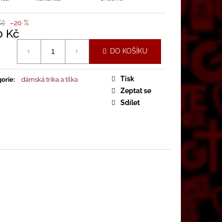
OVKA GATE CRASHER
Kč
–20 %
0 Kč
á
DO KOŠÍKU
Tisk
orie
:
dámská trika a tílka
Zeptat se
Sdílet