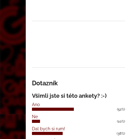
Dotazník
Všimli jste si této ankety? :-)
Ano
(52%)
Ne
(10%)
Dal bych si rum!
(38%)