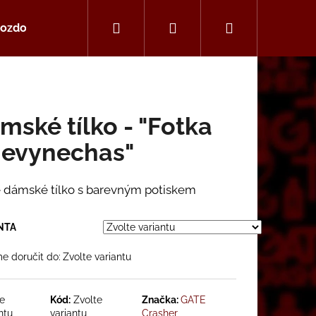
Hledat
Přihlášení
Nákupní
ozdoby a šperky
alba
košík
mské tílko - "Fotka
evynechas"
 dámské tílko s barevným potiskem
NTA
 doručit do:
Zvolte variantu
Následující
te
Kód:
Zvolte
Značka:
GATE
ntu
variantu
Crasher