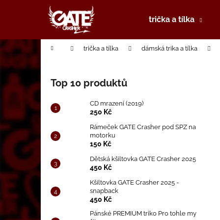
K
Přejít
na
o
trička a tílka
obsah
Zpět
Zpět
š
do
do
í
Domů
trička a tílka
dámská trika a tílka
k
obchodu
obchodu
P
o
Top 10 produktů
s
t
CD mrazení (2019)
r
250 Kč
a
Rámeček GATE Crasher pod SPZ na
motorku
n
150 Kč
n
Dětská kšiltovka GATE Crasher 2025
í
450 Kč
p
Kšiltovka GATE Crasher 2025 -
a
snapback
450 Kč
n
e
Pánské PREMIUM triko Pro tohle my