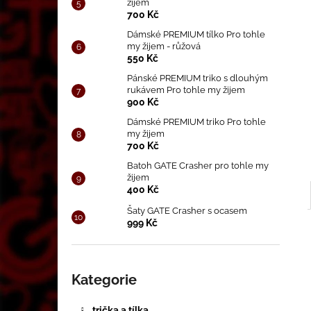
CD MRAZENÍ (2019)
žijem
l
700 Kč
250 Kč
Dámské PREMIUM tílko Pro tohle
my žijem - růžová
550 Kč
Pánské PREMIUM triko s dlouhým
rukávem Pro tohle my žijem
900 Kč
Dámské PREMIUM triko Pro tohle
my žijem
700 Kč
Batoh GATE Crasher pro tohle my
žijem
400 Kč
Šaty GATE Crasher s ocasem
999 Kč
Přeskočit
kategorie
Kategorie
trička a tílka