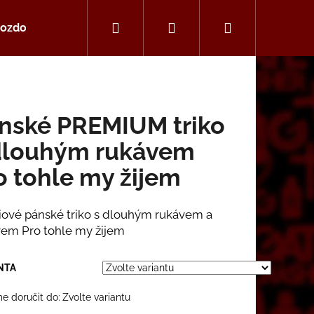
Hledat
Přihlášení
Nákupní
ozdoby a šperky
alba
košík
nské PREMIUM triko
dlouhým rukávem
o tohle my žijem
ové pánské triko s dlouhým rukávem a
em Pro tohle my žijem
NTA
Následující
 doručit do:
Zvolte variantu