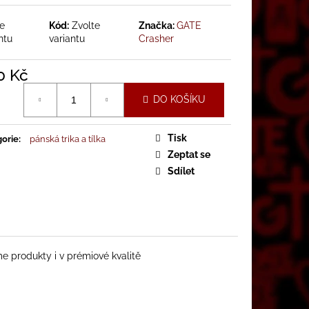
 CRASHER POD SPZ
te
Kód:
Zvolte
Značka:
GATE
ntu
variantu
Crasher
0 Kč
á
DO KOŠÍKU
Tisk
orie
:
pánská trika a tílka
Zeptat se
Sdílet
me produkty i v prémiové kvalitě