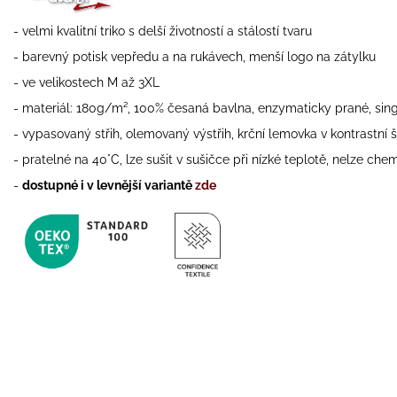
- velmi kvalitní triko s delší životností a stálostí tvaru
- barevný potisk vepředu a na rukávech, menší logo na zátylku
- ve velikostech M až 3XL
- materiál:
180g/m², 100% česaná bavlna, enzymaticky prané, sing
- vypasovaný střih, olemovaný výstřih, krční lemovka v kontrastní š
-
pratelné na 40°C, lze sušit v sušičce při nízké teplotě, nelze chem
-
dostupné i v levnější variantě
zde