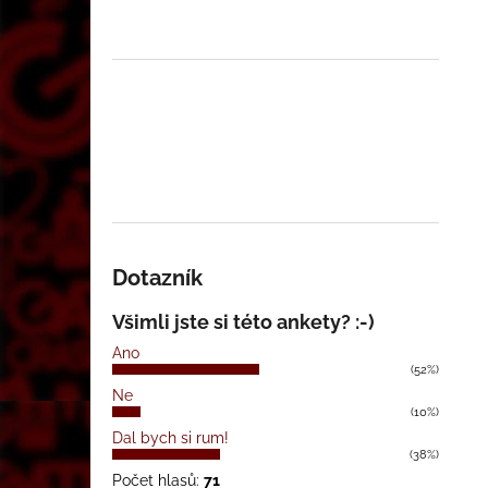
Dotazník
Všimli jste si této ankety? :-)
Ano
(52%)
Ne
(10%)
Dal bych si rum!
(38%)
Počet hlasů:
71