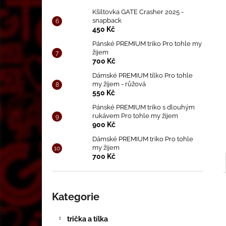
CD MRAZENÍ (2019)
l
Kšiltovka GATE Crasher 2025 -
250 Kč
snapback
450 Kč
Pánské PREMIUM triko Pro tohle my
žijem
700 Kč
Dámské PREMIUM tílko Pro tohle
my žijem - růžová
550 Kč
Pánské PREMIUM triko s dlouhým
rukávem Pro tohle my žijem
900 Kč
Dámské PREMIUM triko Pro tohle
my žijem
700 Kč
Přeskočit
kategorie
Kategorie
trička a tílka