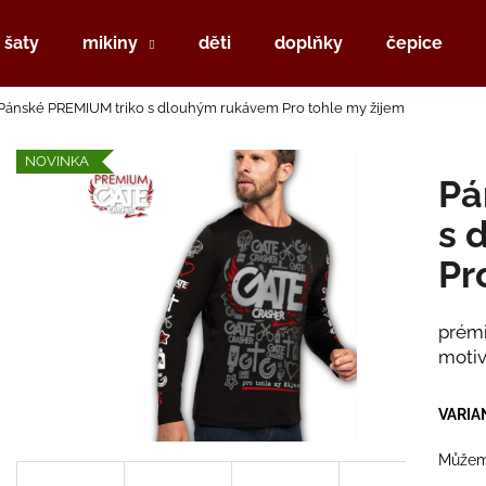
šaty
mikiny
děti
doplňky
čepice
Pánské PREMIUM triko s dlouhým rukávem Pro tohle my žijem
Co potřebujete najít?
NOVINKA
Pá
HLEDAT
s 
Pr
Doporučujeme
prémi
motiv
VARIA
Můžeme