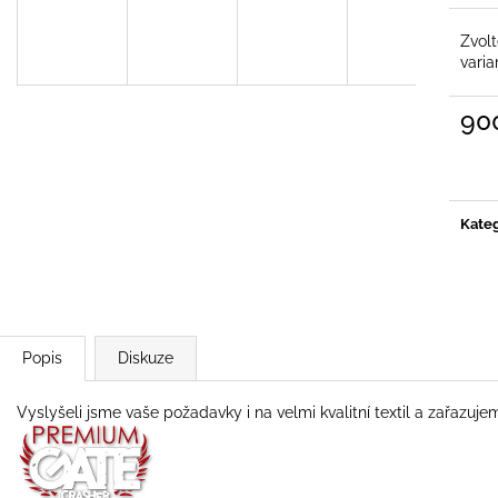
PALIČKA GATE CRASHER BÍLÁ
RÁMEČEK GATE
NA MOTORKU
220 Kč
Zvol
150 Kč
varia
90
Měrn
cena:
Kateg
Popis
Diskuze
Vyslyšeli jsme vaše požadavky i na velmi kvalitní textil a zařazuje