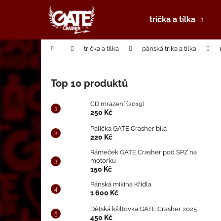
K
Přejít
na
o
trička a tílka
obsah
Zpět
Zpět
š
do
do
í
Domů
trička a tílka
pánská trika a tílka
k
obchodu
obchodu
P
o
Top 10 produktů
s
t
CD mrazení (2019)
r
250 Kč
a
Palička GATE Crasher bílá
220 Kč
n
n
Rámeček GATE Crasher pod SPZ na
motorku
í
150 Kč
p
Pánská mikina Křídla
a
1 600 Kč
n
Dětská kšiltovka GATE Crasher 2025
e
450 Kč