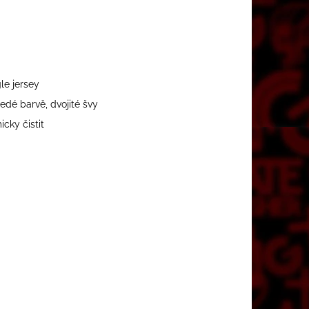
le jersey
edé barvě, dvojité švy
icky čistit