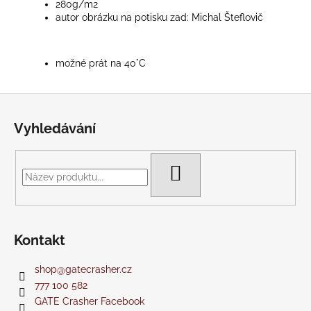
280g/m2
autor obrázku na potisku zad: Michal Šteflovič
možné prát na 40°C
Z
á
Vyhledávání
p
a
t
HLEDAT
í
Kontakt
shop
@
gatecrasher.cz
777 100 582
GATE Crasher Facebook