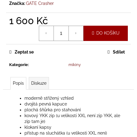
č
Značka:
GATE Crasher
u
j
1 600 Kč
e
m
Měrná
DO KOŠÍKU
e
cena:
Zeptat se
Sdílet
DÁMSKÉ
PREMIUM
TÍLKO
Kategorie
:
mikiny
PRO
TOHLE
MY
Popis
Diskuze
ŽIJEM
-
RŮŽOVÁ
moderně střižený vzhled
550
dvojitá pevná kapuce
Kč
plochá šňůrka pro stahování
kovový YKK zip (u velikosti XXL není zip YKK, ale
zip tam je)
klokaní kapsy
přístup na sluchátka (u velikosti XXL není)