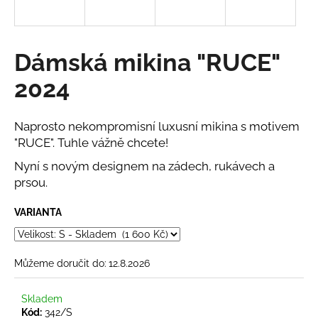
a
j
í
Dámská mikina "RUCE"
t
2024
?
Naprosto nekompromisní luxusní mikina s motivem
"RUCE". Tuhle vážně chcete!
Nyní s novým designem na zádech, rukávech a
HLEDAT
prsou.
VARIANTA
D
o
p
Můžeme doručit do:
12.8.2026
o
r
Skladem
u
Kód:
342/S