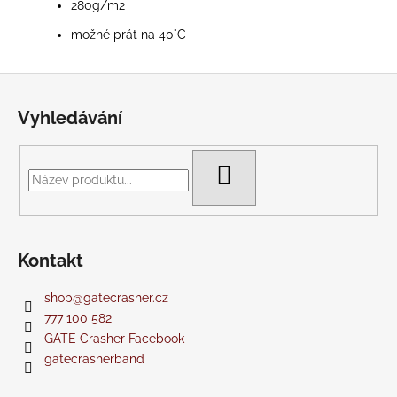
280g/m2
možné prát na 40°C
Z
á
Vyhledávání
p
a
t
HLEDAT
í
Kontakt
shop
@
gatecrasher.cz
777 100 582
GATE Crasher Facebook
gatecrasherband