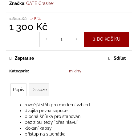
č
Značka:
GATE Crasher
u
j
1 600 Kč
–18 %
e
1 300 Kč
m
e
Měrná
DO KOŠÍKU
cena:
KŠILTOVKA
GATE
Zeptat se
Sdílet
CRASHER
2025
Kategorie
:
mikiny
-
SNAPBACK
450
Popis
Diskuze
Kč
rovnější střih pro moderní vzhled
dvojitá pevná kapuce
plochá šňůrka pro stahování
bez zipu, tedy "přes hlavu"
klokaní kapsy
přístup na sluchátka