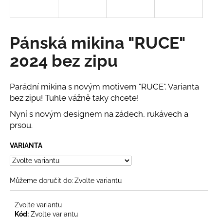
a
j
í
Pánská mikina "RUCE"
t
2024 bez zipu
?
Parádní mikina s novým motivem "RUCE". Varianta
bez zipu! Tuhle vážně taky chcete!
Nyní s novým designem na zádech, rukávech a
HLEDAT
prsou.
VARIANTA
D
o
p
Můžeme doručit do:
Zvolte variantu
o
r
Zvolte variantu
u
Kód:
Zvolte variantu